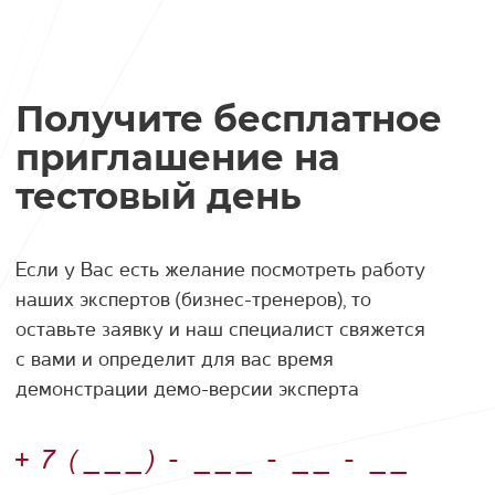
что
сос
хоч
Получите бесплатное
или
отв
приглашение на
сов
тестовый день
Если у Вас есть желание посмотреть работу
наших экспертов (бизнес-тренеров), то
оставьте заявку и наш специалист свяжется
с вами и определит для вас время
демонстрации демо-версии эксперта
Номер телефона