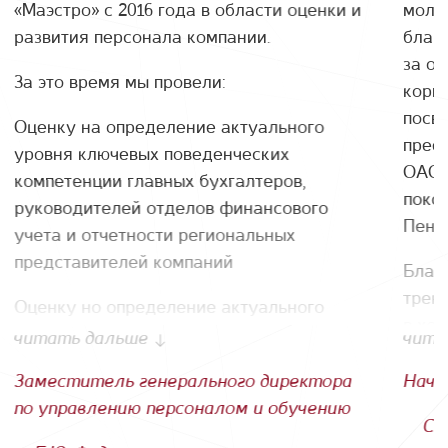
«Маэстро» с 2016 года в области оценки и
моло
развития персонала компании.
благ
за о
За это время мы провели:
корп
посв
Оценку на определение актуального
прее
уровня ключевых поведенческих
ОАО 
компетенции главных бухгалтеров,
покол
руководителей отделов финансового
Пенз
учета и отчетности региональных
представителей компаний
Благ
трен
Оценку но определение актуального
в хо
уровня ключевых компетенций
читать дальше
чита
эффе
руководителей HR - службы
площ
Заместитель генерального директора
Нача
Обучение руководителей финансовой
идея
по управлению персоналом и обучению
С.
службы по темам: "Практика регулярного
разн