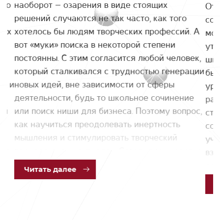
ано
наоборот – озарения в виде стоящих
Отв
плодотворного сотрудничество!
ь
решений случаются не так часто, как того
соб
ных
хотелось бы людям творческих профессий. А
мом
вот «муки» поиска в некоторой степени
утв
постоянны. С этим согласится любой человек,
шко
который сталкивался с трудностью генерации
быт
их и
новых идей, вне зависимости от сферы
уро
деятельности, будь то школьное сочинение
раз
ей
или поиск ниши для бизнеса. Поэтому вопрос,
ста
как научиться преодолевать инертность
сох
мышления и стимулировать творческий
учё
ия,
процесс, очень актуален. Сегодня мы коротко
взр
познакомим вас с возможными решениями
сов
Чит
ать далее
этой проблемы, предложенными в одной из
раб
статей известного предпринимателя,
нас
инвестора, автора нескольких книг Джеймса
вли
Альтушера.
ней