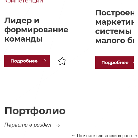
компетенций
Построен
Лидер и
маркетин
формирование
системы в
команды
малого б
Под
робнее
Под
робнее
Портфолио
Перейти в раздел
Потяните влево или вправо