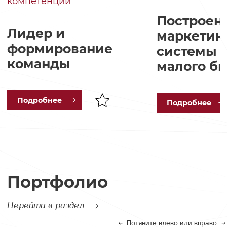
компетенций
Построен
Лидер и
маркетин
формирование
системы в
команды
малого б
Под
робнее
Под
робнее
Портфолио
Перейти в раздел
Потяните влево или вправо