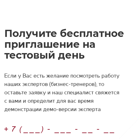
что
сос
хоч
Получите бесплатное
или
отв
приглашение на
сов
тестовый день
Если у Вас есть желание посмотреть работу
наших экспертов (бизнес-тренеров), то
оставьте заявку и наш специалист свяжется
с вами и определит для вас время
демонстрации демо-версии эксперта
Номер телефона