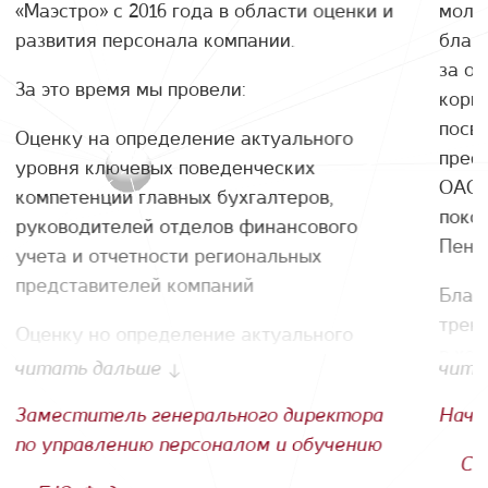
«Маэстро» с 2016 года в области оценки и
моло
развития персонала компании.
благ
за о
За это время мы провели:
корп
посв
Оценку на определение актуального
прее
уровня ключевых поведенческих
ОАО 
компетенции главных бухгалтеров,
покол
руководителей отделов финансового
Пенз
учета и отчетности региональных
представителей компаний
Благ
трен
Оценку но определение актуального
в хо
уровня ключевых компетенций
читать дальше
чита
эффе
руководителей HR - службы
площ
Заместитель генерального директора
Нача
Обучение руководителей финансовой
идея
по управлению персоналом и обучению
С.
службы по темам: "Практика регулярного
разн