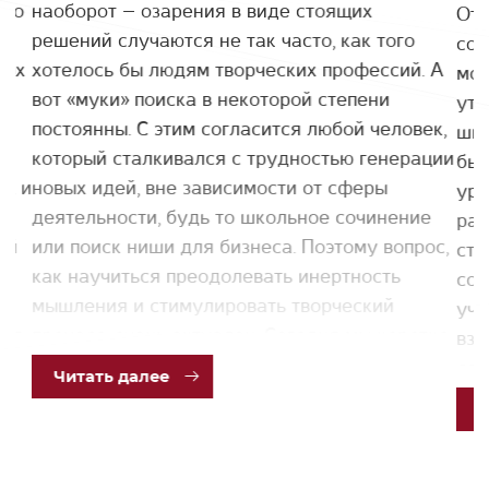
ано
наоборот – озарения в виде стоящих
Отв
плодотворного сотрудничество!
ь
решений случаются не так часто, как того
соб
ных
хотелось бы людям творческих профессий. А
мом
вот «муки» поиска в некоторой степени
утв
постоянны. С этим согласится любой человек,
шко
который сталкивался с трудностью генерации
быт
их и
новых идей, вне зависимости от сферы
уро
деятельности, будь то школьное сочинение
раз
ей
или поиск ниши для бизнеса. Поэтому вопрос,
ста
как научиться преодолевать инертность
сох
мышления и стимулировать творческий
учё
ия,
процесс, очень актуален. Сегодня мы коротко
взр
познакомим вас с возможными решениями
сов
Чит
ать далее
этой проблемы, предложенными в одной из
раб
статей известного предпринимателя,
нас
инвестора, автора нескольких книг Джеймса
вли
Альтушера.
ней