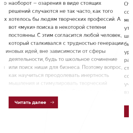
ано
наоборот – озарения в виде стоящих
Отв
плодотворного сотрудничество!
ь
решений случаются не так часто, как того
соб
ных
хотелось бы людям творческих профессий. А
мом
вот «муки» поиска в некоторой степени
утв
постоянны. С этим согласится любой человек,
шко
который сталкивался с трудностью генерации
быт
их и
новых идей, вне зависимости от сферы
уро
деятельности, будь то школьное сочинение
раз
ей
или поиск ниши для бизнеса. Поэтому вопрос,
ста
как научиться преодолевать инертность
сох
мышления и стимулировать творческий
учё
ия,
процесс, очень актуален. Сегодня мы коротко
взр
познакомим вас с возможными решениями
сов
Чит
ать далее
этой проблемы, предложенными в одной из
раб
статей известного предпринимателя,
нас
инвестора, автора нескольких книг Джеймса
вли
Альтушера.
ней