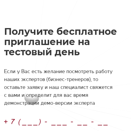
что
сос
хоч
Получите бесплатное
или
отв
приглашение на
сов
тестовый день
Если у Вас есть желание посмотреть работу
наших экспертов (бизнес-тренеров), то
оставьте заявку и наш специалист свяжется
с вами и определит для вас время
демонстрации демо-версии эксперта
Номер телефона