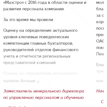
«Маэстро» с 2016 года в области оценки и
моло
развития персонала компании.
благ
за о
За это время мы провели:
корп
посв
Оценку на определение актуального
прее
уровня ключевых поведенческих
ОАО 
компетенции главных бухгалтеров,
покол
руководителей отделов финансового
Пенз
учета и отчетности региональных
представителей компаний
Благ
трен
Оценку но определение актуального
в хо
уровня ключевых компетенций
читать дальше
чита
эффе
руководителей HR - службы
площ
Заместитель генерального директора
Нача
Обучение руководителей финансовой
идея
по управлению персоналом и обучению
С.
службы по темам: "Практика регулярного
разн