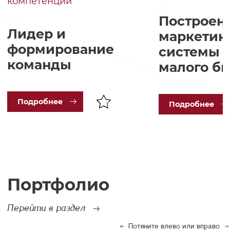
компетенций
Построен
Лидер и
маркетин
формирование
системы в
команды
малого б
Под
робнее
Под
робнее
Портфолио
Перейти в раздел
Потяните влево или вправо