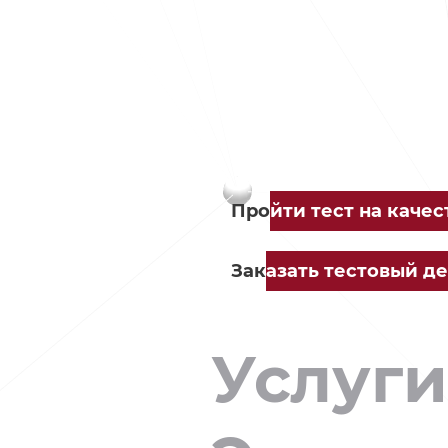
Про
йти тест на каче
Зак
азать тестовый д
Услуги