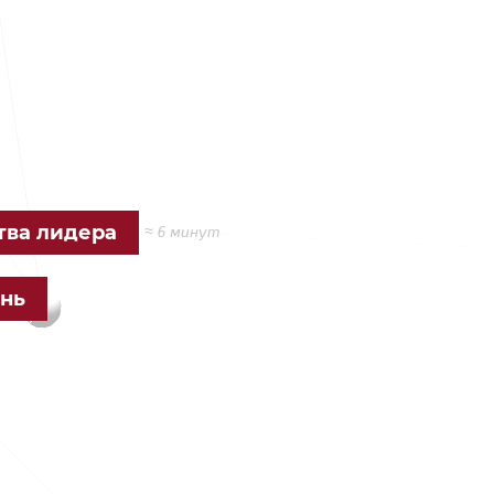
ства лидера
≈ 6 минут
ень