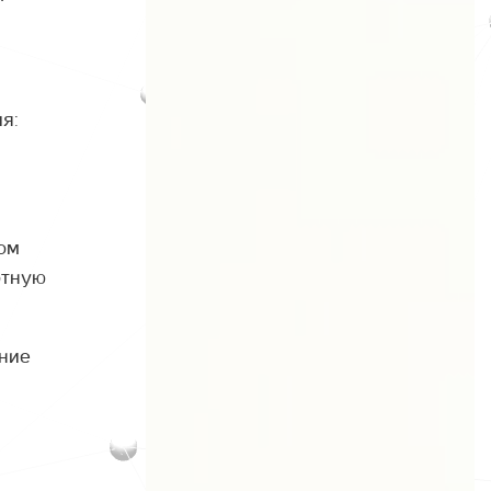
я:
ом
отную
ние