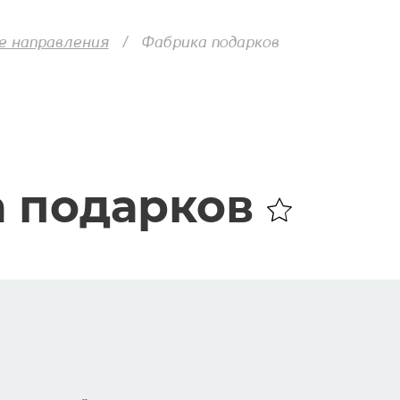
е направления
Фабрика подарков
 подарков