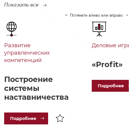
Показать все
Потяните влево или вправо
Развитие
Деловые игры
управленческих
компетенций
«Profit»
Построение
Под
робнее
системы
наставничества
Под
робнее