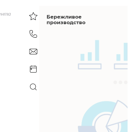
ента
Бережливое
производство