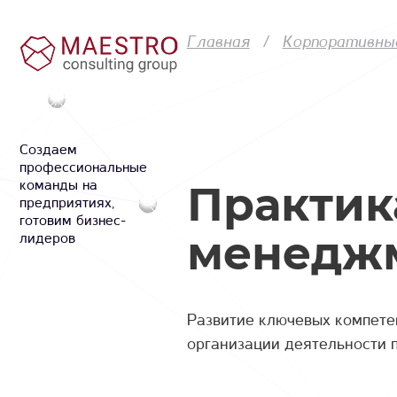
Главная
Корпоративны
Cоздаем
профессиональные
Практик
команды на
предприятиях,
готовим бизнес-
менедж
лидеров
Развитие ключевых компете
организации деятельности 