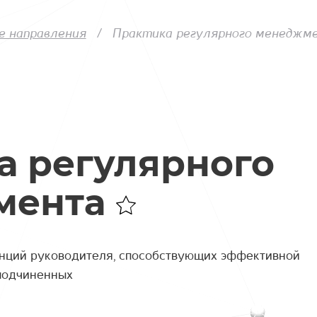
е направления
Практика регулярного менеджм
а регулярного
мента
нций руководителя, способствующих эффективной
подчиненных