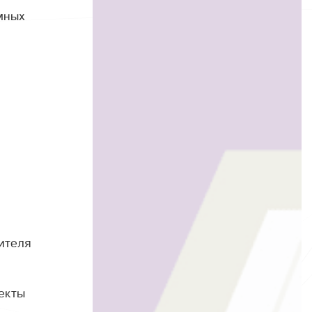
мных
ителя
екты